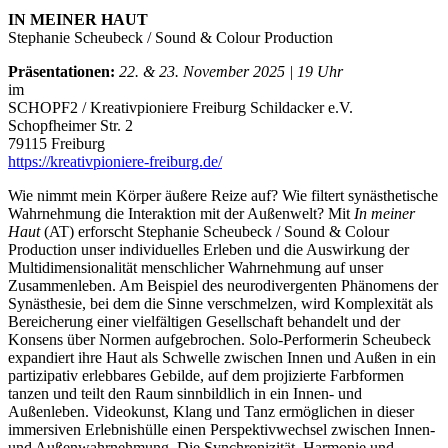
IN MEINER HAUT
Stephanie Scheubeck / Sound & Colour Production
Präsentationen:
22. & 23. November 2025 | 19 Uhr
im
SCHOPF2 / Kreativpioniere Freiburg Schildacker e.V.
Schopfheimer Str. 2
79115 Freiburg
https://kreativpioniere-freiburg.de/
Wie nimmt mein Körper äußere Reize auf? Wie filtert synästhetische
Wahrnehmung die Interaktion mit der Außenwelt? Mit
In meiner
Haut
(AT) erforscht Stephanie Scheubeck / Sound & Colour
Production unser individuelles Erleben und die Auswirkung der
Multidimensionalität menschlicher Wahrnehmung auf unser
Zusammenleben. Am Beispiel des neurodivergenten Phänomens der
Synästhesie, bei dem die Sinne verschmelzen, wird Komplexität als
Bereicherung einer vielfältigen Gesellschaft behandelt und der
Konsens über Normen aufgebrochen. Solo-Performerin Scheubeck
expandiert ihre Haut als Schwelle zwischen Innen und Außen in ein
partizipativ erlebbares Gebilde, auf dem projizierte Farbformen
tanzen und teilt den Raum sinnbildlich in ein Innen- und
Außenleben. Videokunst, Klang und Tanz ermöglichen in dieser
immersiven Erlebnishülle einen Perspektivwechsel zwischen Innen-
und Außenwahrnehmung. Die Synchronizität, Harmonie und