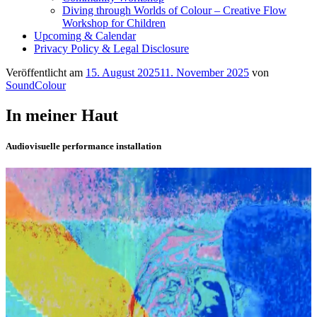
Diving through Worlds of Colour – Creative Flow
Workshop for Children
Upcoming & Calendar
Privacy Policy & Legal Disclosure
Veröffentlicht am
15. August 2025
11. November 2025
von
SoundColour
In meiner Haut
Audiovisuelle performance installation