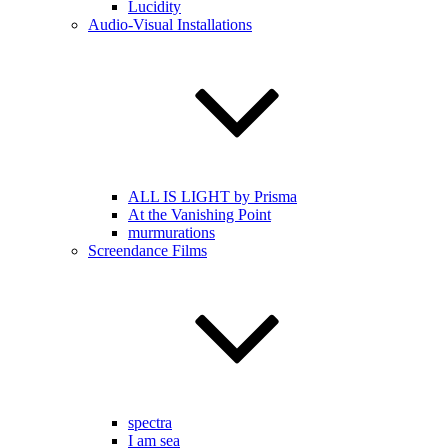
Lucidity
Audio-Visual Installations
ALL IS LIGHT by Prisma
At the Vanishing Point
murmurations
Screendance Films
spectra
I am sea