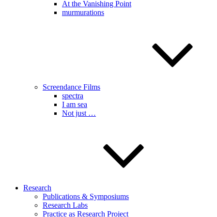
At the Vanishing Point
murmurations
Screendance Films
spectra
I am sea
Not just …
Research
Publications & Symposiums
Research Labs
Practice as Research Project