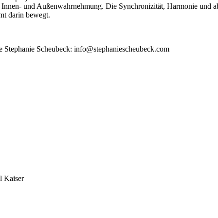
n Innen- und Außenwahrnehmung. Die Synchronizität, Harmonie und abs
immt darin bewegt.
erne Stephanie Scheubeck: info@stephaniescheubeck.com
l Kaiser