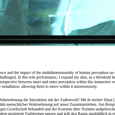
and the impact of the multidimensionality of human perception on our
hallenged. In this solo performance, I expand my skin, as a threshold b
in perspective between inner and outer perception within this immersive 
 installation, allowing them to move within it autonomously.
 Wahrnehmung die Interaktion mit der Außenwelt? Mit
In meiner Haut
(
alität menschlicher Wahrnehmung auf unser Zusammenleben. Am Beispi
ltigen Gesellschaft behandelt und der Konsens über Normen aufgebroch
f dem projizierte Farbformen tanzen und teilt den Raum sinnbildlich i