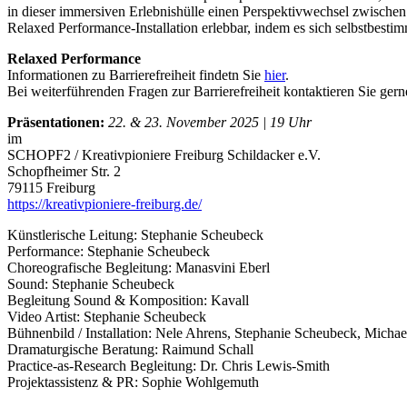
in dieser immersiven Erlebnishülle einen Perspektivwechsel zwische
Relaxed Performance-Installation erlebbar, indem es sich selbstbest
Relaxed Performance
Informationen zu Barrierefreiheit findetn Sie
hier
.
Bei weiterführenden Fragen zur Barrierefreiheit kontaktieren Sie g
Präsentationen:
22. & 23. November 2025 | 19 Uhr
im
SCHOPF2 / Kreativpioniere Freiburg Schildacker e.V.
Schopfheimer Str. 2
79115 Freiburg
https://kreativpioniere-freiburg.de/
Künstlerische Leitung: Stephanie Scheubeck
Performance: Stephanie Scheubeck
Choreografische Begleitung: Manasvini Eberl
Sound: Stephanie Scheubeck
Begleitung Sound & Komposition: Kavall
Video Artist: Stephanie Scheubeck
Bühnenbild / Installation: Nele Ahrens, Stephanie Scheubeck, Michae
Dramaturgische Beratung: Raimund Schall
Practice-as-Research Begleitung: Dr. Chris Lewis-Smith
Projektassistenz & PR: Sophie Wohlgemuth